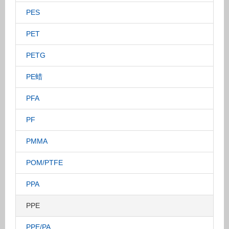
PES
PET
PETG
PE蜡
PFA
PF
PMMA
POM/PTFE
PPA
PPE
PPE/PA