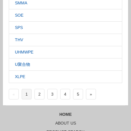
SMMA
SOE
SPS
THV
UHMWPE
U聚合物
XLPE
«
1
2
3
4
5
»
HOME
ABOUT US