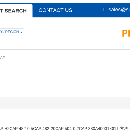
sales@su
CONTACT US
T SEARCH
Y / REGION
AP
482-0.5CAP 482-20CAP 504-0.2CAP 380A400018加工方法 