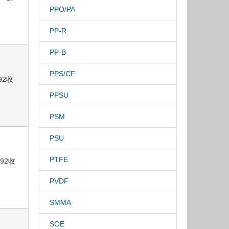
PPO/PA
PP-R
PP-B
PPS/CF
792收
PPSU
PSM
PSU
PTFE
792收
PVDF
SMMA
SOE