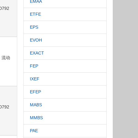
EMAA
D792
ETFE
EPS
EVOH
EXACT
- 流动
FEP
IXEF
EFEP
MABS
D792
MMBS
PAE