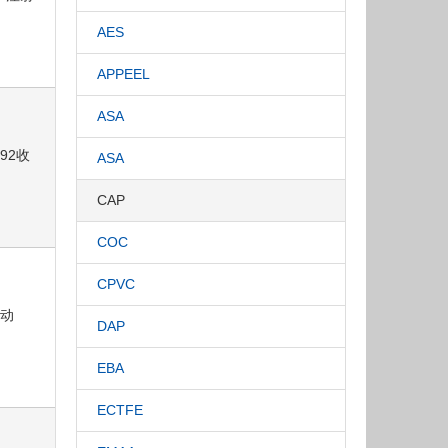
AES
APPEEL
ASA
792收
ASA
CAP
COC
CPVC
流动
DAP
EBA
ECTFE