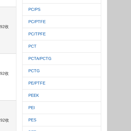
PC/PS
PC/PTFE
792收
PC/TPFE
PCT
PCTA/PCTG
PCTG
792收
PE/PTFE
PEEK
PEI
PES
792收