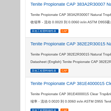
Tenite Propionate CAP 383A2R30007 N
Tenite Propionate CAP 383A2R30007 Natu
收缩率 - 流动 0.0020 到 0.0060 in/in ASTM D955吸
其他工程塑料物性表
CAP
Tenite Propionate CAP 382E2R30015 N
Tenite Propionate CAP 382E2R30015 Natur
Datasheet (English) Tenite Propionate CAP 382
其他工程塑料物性表
CAP
Tenite Propionate CAP 381E4000015 
Tenite Propionate CAP 381E4000015 Clea
缩率 - 流动 0.0020 到 0.0060 in/in ASTM D955 Teni
其他工程塑料物性表
CAP