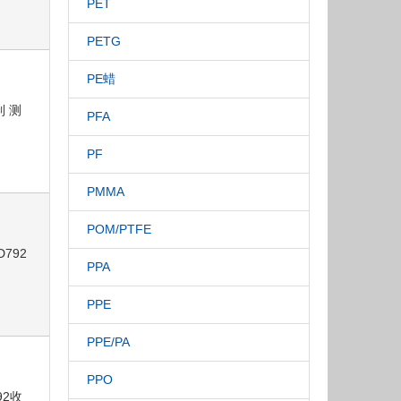
PET
PETG
PE蜡
制 测
PFA
PF
PMMA
POM/PTFE
D792
PPA
PPE
PPE/PA
PPO
92收