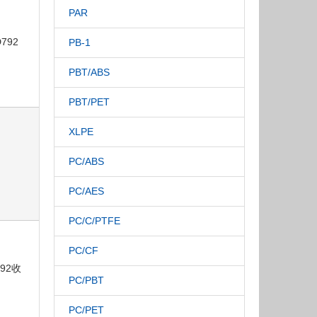
PAR
D792
PB-1
PBT/ABS
PBT/PET
XLPE
PC/ABS
PC/AES
PC/C/PTFE
PC/CF
792收
PC/PBT
PC/PET