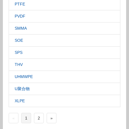
PTFE
PVDF
SMMA
SOE
SPS
THV
UHMWPE
U聚合物
XLPE
«
1
2
»