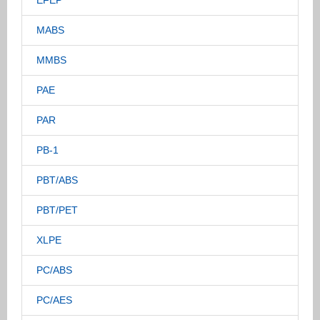
EFEP
MABS
MMBS
PAE
PAR
PB-1
PBT/ABS
PBT/PET
XLPE
PC/ABS
PC/AES