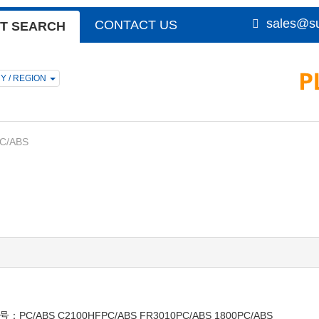
sales@su
CONTACT US
T SEARCH
Y / REGION
C/ABS
ABS C2100HFPC/ABS FR3010PC/ABS 1800PC/ABS