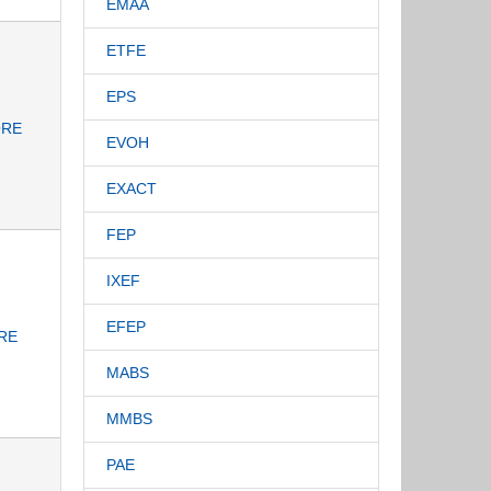
EMAA
ETFE
EPS
RE
EVOH
EXACT
FEP
IXEF
EFEP
RE
MABS
MMBS
PAE