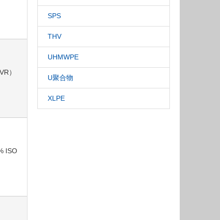
SPS
THV
UHMWPE
MVR）
U聚合物
XLPE
% ISO