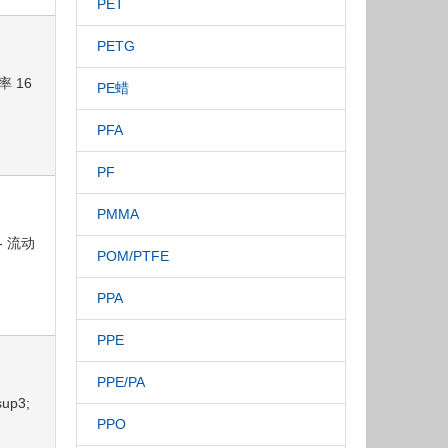
PET
PETG
率 16
PE蜡
PFA
PF
PMMA
 - 流动
POM/PTFE
PPA
PPE
PPE/PA
up3;
PPO