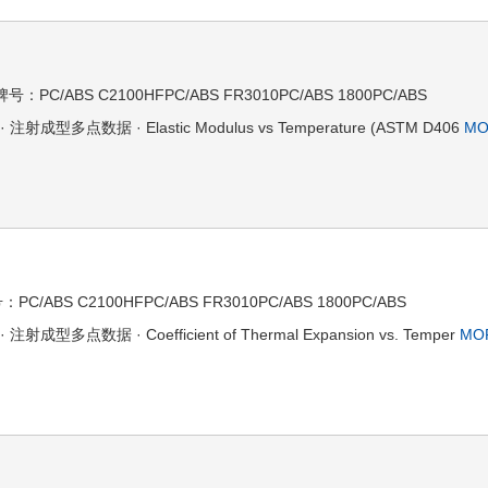
C/ABS C2100HFPC/ABS FR3010PC/ABS 1800PC/ABS
注射成型多点数据 · Elastic Modulus vs Temperature (ASTM D406
MO
ABS C2100HFPC/ABS FR3010PC/ABS 1800PC/ABS
射成型多点数据 · Coefficient of Thermal Expansion vs. Temper
MO