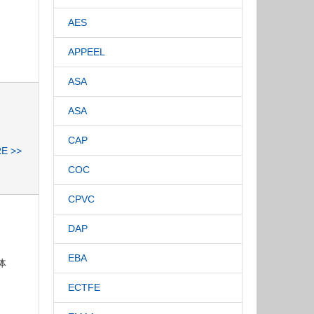
AES
APPEEL
ASA
ASA
CAP
E >>
COC
CPVC
DAP
EBA
体
ECTFE