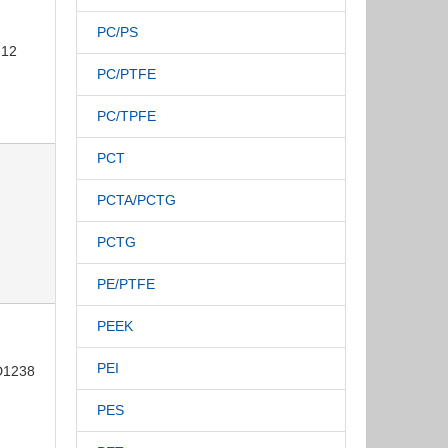
PC/PS
12
PC/PTFE
PC/TPFE
PCT
PCTA/PCTG
PCTG
PE/PTFE
PEEK
PEI
D1238
PES