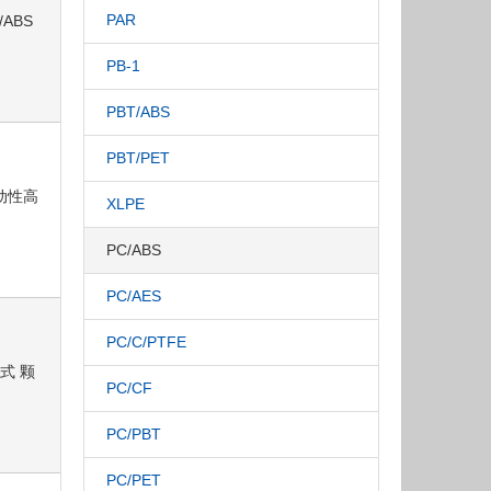
PAR
/ABS
PB-1
PBT/ABS
PBT/PET
流动性高
XLPE
PC/ABS
PC/AES
PC/C/PTFE
形式 颗
PC/CF
PC/PBT
PC/PET