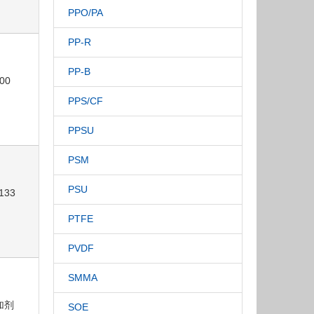
PPO/PA
PP-R
PP-B
00
PPS/CF
PPSU
PSM
PSU
133
PTFE
PVDF
SMMA
添加剂
SOE