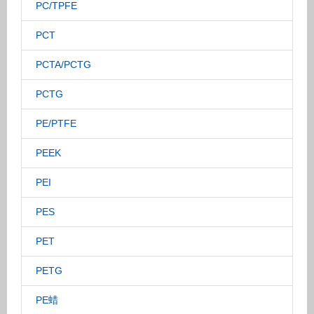
PC/TPFE
PCT
PCTA/PCTG
PCTG
PE/PTFE
PEEK
PEI
PES
PET
PETG
PE蜡