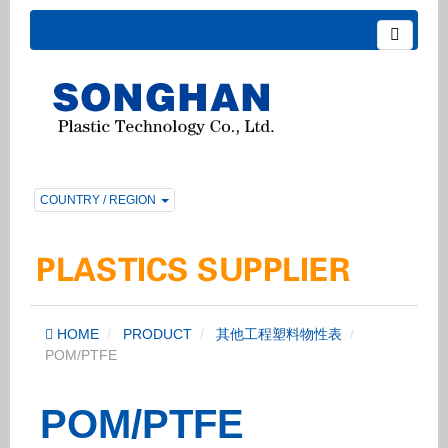
COUNTRY / REGION
HOME
PRODUCT
其他工程塑料物性表
POM/PTFE
POM/PTFE