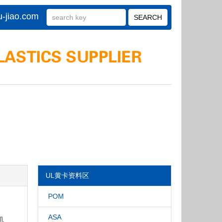
-jiao.com
UL黄卡资料区
POM
ASA
机