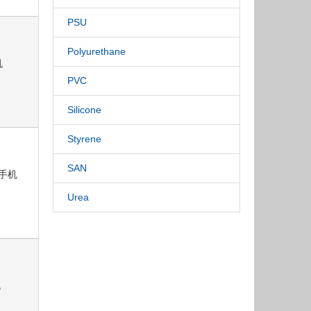
PSU
Polyurethane
机
PVC
Silicone
Styrene
SAN
:手机
Urea
机