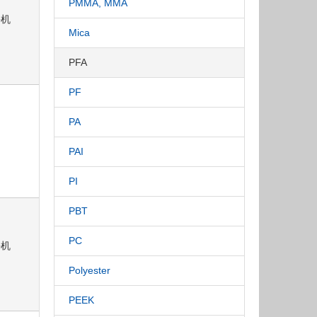
PMMA, MMA
手机
Mica
PFA
PF
PA
PAI
PI
PBT
PC
手机
Polyester
PEEK