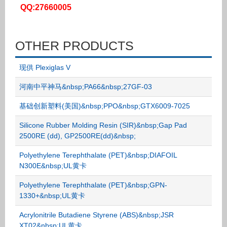
QQ:27660005
OTHER PRODUCTS
现供 Plexiglas V
河南中平神马&nbsp;PA66&nbsp;27GF-03
基础创新塑料(美国)&nbsp;PPO&nbsp;GTX6009-7025
Silicone Rubber Molding Resin (SIR)&nbsp;Gap Pad
2500RE (dd), GP2500RE(dd)&nbsp;
Polyethylene Terephthalate (PET)&nbsp;DIAFOIL
N300E&nbsp;UL黄卡
Polyethylene Terephthalate (PET)&nbsp;GPN-
1330+&nbsp;UL黄卡
Acrylonitrile Butadiene Styrene (ABS)&nbsp;JSR
XT02&nbsp;UL黄卡