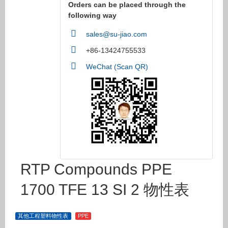
Orders can be placed through the
following way
sales@su-jiao.com
+86-13424755533
WeChat (Scan QR)
RTP Compounds PPE
1700 TFE 13 SI 2 物性表
其他工程塑料物性表
PPE