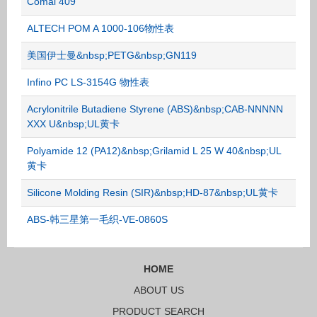
Comai 409
ALTECH POM A 1000-106物性表
美国伊士曼&nbsp;PETG&nbsp;GN119
Infino PC LS-3154G 物性表
Acrylonitrile Butadiene Styrene (ABS)&nbsp;CAB-NNNNN
XXX U&nbsp;UL黄卡
Polyamide 12 (PA12)&nbsp;Grilamid L 25 W 40&nbsp;UL
黄卡
Silicone Molding Resin (SIR)&nbsp;HD-87&nbsp;UL黄卡
ABS-韩三星第一毛织-VE-0860S
HOME
ABOUT US
PRODUCT SEARCH