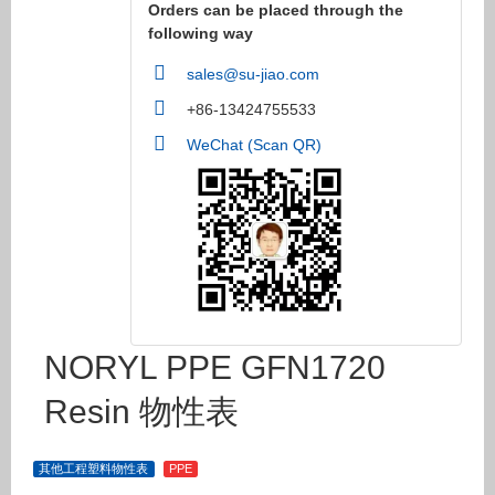
Orders can be placed through the
following way
sales@su-jiao.com
+86-13424755533
WeChat (Scan QR)
NORYL PPE GFN1720
Resin 物性表
其他工程塑料物性表
PPE