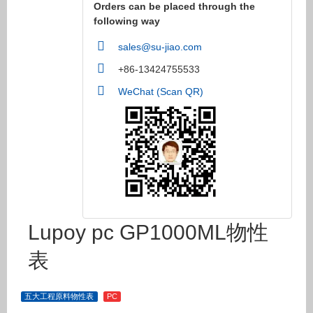
Orders can be placed through the
following way
sales@su-jiao.com
+86-13424755533
WeChat (Scan QR)
Lupoy pc GP1000ML物性
表
五大工程原料物性表
PC