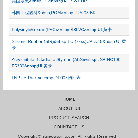
美国液氮&nbsp;PC&nbsp;D-EP V-1 HP
韩国工程塑料&nbsp;POM&nbsp;F25-03 BK
Polyvinylchloride (PVC)&nbsp;SSLVC&nbsp;UL黄卡
Silicone Rubber (SIR)&nbsp;TC-(xxxx)CADC-5&nbsp;UL黄
卡
Acrylonitrile Butadiene Styrene (ABS)&nbsp;JSR NC100,
F5330&nbsp;UL黄卡
LNP pc Thermocomp DF005物性表
HOME
ABOUT US
PRODUCT SEARCH
COUNTACT US
Copyright © sujiaowuxing.com All Rights Reserved，