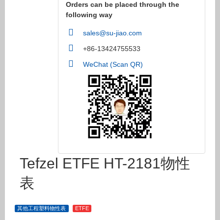
Orders can be placed through the
following way
sales@su-jiao.com
+86-13424755533
WeChat (Scan QR)
Tefzel ETFE HT-2181物性
表
其他工程塑料物性表
ETFE