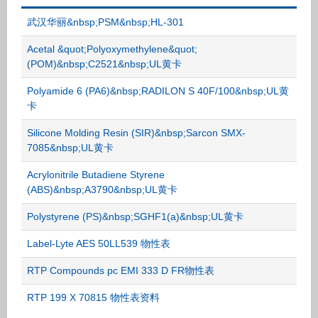
武汉华丽&nbsp;PSM&nbsp;HL-301
Acetal &quot;Polyoxymethylene&quot;
(POM)&nbsp;C2521&nbsp;UL黄卡
Polyamide 6 (PA6)&nbsp;RADILON S 40F/100&nbsp;UL黄
卡
Silicone Molding Resin (SIR)&nbsp;Sarcon SMX-
7085&nbsp;UL黄卡
Acrylonitrile Butadiene Styrene
(ABS)&nbsp;A3790&nbsp;UL黄卡
Polystyrene (PS)&nbsp;SGHF1(a)&nbsp;UL黄卡
Label-Lyte AES 50LL539 物性表
RTP Compounds pc EMI 333 D FR物性表
RTP 199 X 70815 物性表资料