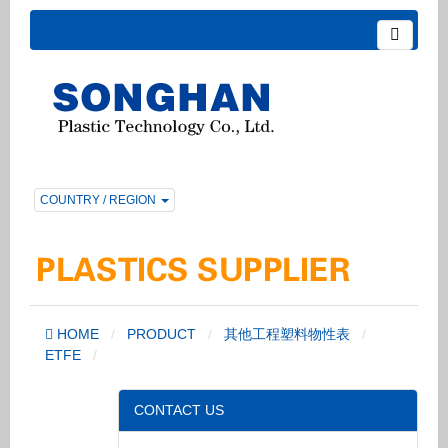
COUNTRY / REGION
HOME
PRODUCT
其他工程塑料物性表
ETFE
CONTACT US