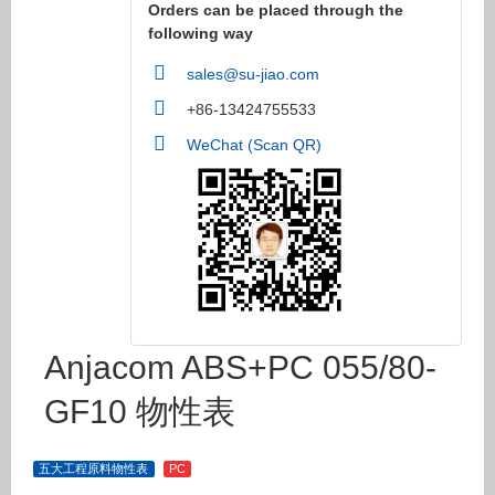
Orders can be placed through the
following way
sales@su-jiao.com
+86-13424755533
WeChat (Scan QR)
Anjacom ABS+PC 055/80-
GF10 物性表
五大工程原料物性表
PC