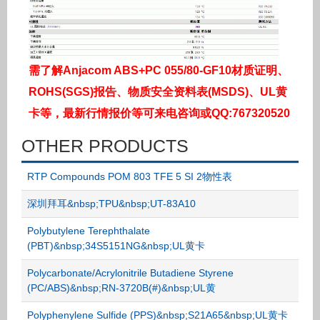
需了解Anjacom ABS+PC 055/80-GF10材质证明、
ROHS(SGS)报告、物质安全资料表(MSDS)、UL黄
卡等，最新行情报价等可来电咨询或QQ:767320520
OTHER PRODUCTS
RTP Compounds POM 803 TFE 5 SI 2物性表
深圳拜耳&nbsp;TPU&nbsp;UT-83A10
Polybutylene Terephthalate
(PBT)&nbsp;34S5151NG&nbsp;UL黄卡
Polycarbonate/Acrylonitrile Butadiene Styrene
(PC/ABS)&nbsp;RN-3720B(#)&nbsp;UL黄
Polyphenylene Sulfide (PPS)&nbsp;S21A65&nbsp;UL黄卡