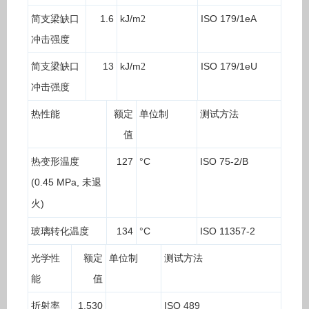
简支梁缺口
1.6
kJ/m
ISO 179/1eA
2
冲击强度
简支梁缺口
13
kJ/m
ISO 179/1eU
2
冲击强度
热性能
额定
单位制
测试方法
值
热变形温度
127
°
C
ISO 75-2/B
(0.45 MPa,
未退
)
火
玻璃转化温度
134
°
C
ISO 11357-2
光学性
额定
单位制
测试方法
能
值
折射率
1.530
ISO 489