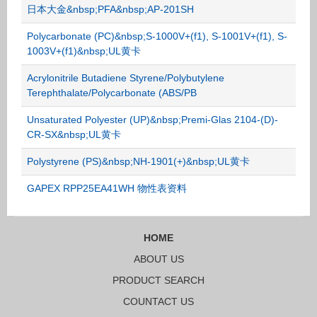
日本大金&nbsp;PFA&nbsp;AP-201SH
Polycarbonate (PC)&nbsp;S-1000V+(f1), S-1001V+(f1), S-
1003V+(f1)&nbsp;UL黄卡
Acrylonitrile Butadiene Styrene/Polybutylene
Terephthalate/Polycarbonate (ABS/PB
Unsaturated Polyester (UP)&nbsp;Premi-Glas 2104-(D)-
CR-SX&nbsp;UL黄卡
Polystyrene (PS)&nbsp;NH-1901(+)&nbsp;UL黄卡
GAPEX RPP25EA41WH 物性表资料
HOME
ABOUT US
PRODUCT SEARCH
COUNTACT US