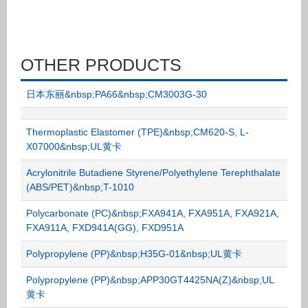
OTHER PRODUCTS
日本东丽&nbsp;PA66&nbsp;CM3003G-30
Thermoplastic Elastomer (TPE)&nbsp;CM620-S, L-
X07000&nbsp;UL黄卡
Acrylonitrile Butadiene Styrene/Polyethylene Terephthalate
(ABS/PET)&nbsp;T-1010
Polycarbonate (PC)&nbsp;FXA941A, FXA951A, FXA921A,
FXA911A, FXD941A(GG), FXD951A
Polypropylene (PP)&nbsp;H35G-01&nbsp;UL黄卡
Polypropylene (PP)&nbsp;APP30GT4425NA(Z)&nbsp;UL
黄卡