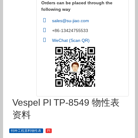
Orders can be placed through the
following way
sales@su-jiao.com
+86-13424755533
WeChat (Scan QR)
Vespel PI TP-8549 物性表
资料
特种工程原料物性表
PI