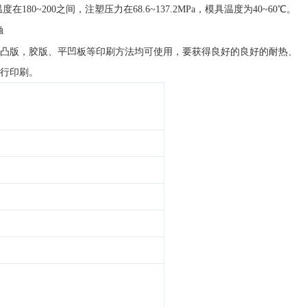
温度在
180~200
之间，注塑压力在
68.6~137.2MPa
，模具温度为
40~60
℃。
触
凸版，胶版、平凹板等印刷方法均可使用，要获得良好的良好的耐热、
行印刷。