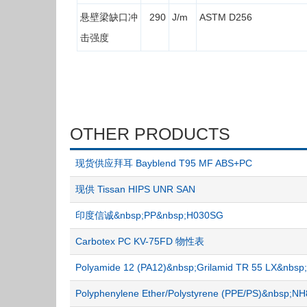
悬壁梁缺口冲
290
J/m
ASTM D256
击强度
OTHER PRODUCTS
现货供应拜耳 Bayblend T95 MF ABS+PC
现供 Tissan HIPS UNR SAN
印度信诚&nbsp;PP&nbsp;H030SG
Carbotex PC KV-75FD 物性表
Polyamide 12 (PA12)&nbsp;Grilamid TR 55 LX&nb
Polyphenylene Ether/Polystyrene (PPE/PS)&nbsp;