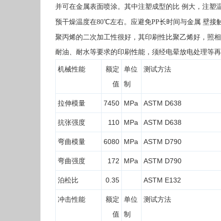
并可在金属表面喷涂。其中注塑成型的比 例大，注塑
预干燥温度在
80
℃左右。应避免
PP
长时间与金属 壁接
聚丙烯的二次加工性很好，其印刷性比聚乙烯好，照相
耐油、耐水等要求的印刷性能，须经电晕放电处理等再
机械性能
额定
单位
测试方法
值
制
拉伸模量
7450
MPa
ASTM D638
抗张强度
110
MPa
ASTM D638
弯曲模量
6080
MPa
ASTM D790
弯曲强度
172
MPa
ASTM D790
泊松比
0.35
ASTM E132
冲击性能
额定
单位
测试方法
值
制